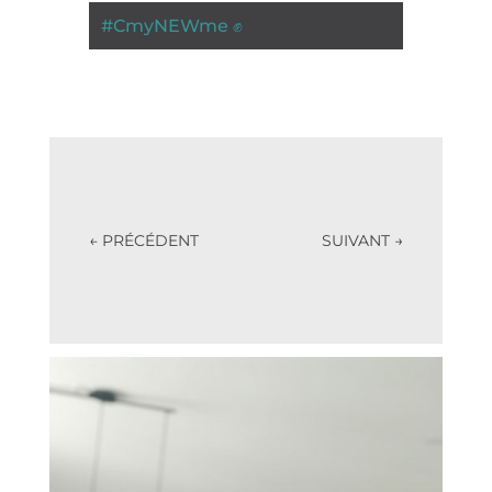
#
CmyNEWme ✊
←
PRÉCÉDENT
SUIVANT
→