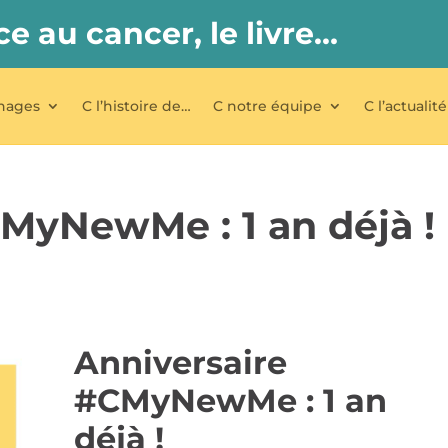
ce au cancer, le livre…
nages
C l’histoire de…
C notre équipe
C l’actualité
MyNewMe : 1 an déjà !
Anniversaire
#CMyNewMe : 1 an
déjà !