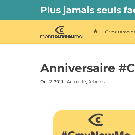
Plus jamais seuls fa
C vos témoig
C My New Me
Anniversaire #C
Oct 2, 2019
|
Actualité
,
Articles