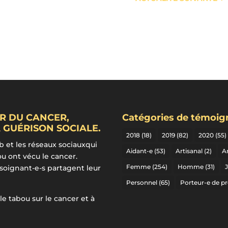
R DU CANCER,
Catégories de témoi
 GUÉRISON SOCIALE.
2018
(18)
2019
(82)
2020
(55)
b et les réseaux sociauxqui
Aidant-e
(53)
Artisanal
(2)
Ar
ou ont vécu le cancer.
Femme
(254)
Homme
(31)
 soignant-e-s partagent leur
Personnel
(65)
Porteur-e de pr
 le tabou sur le cancer et à