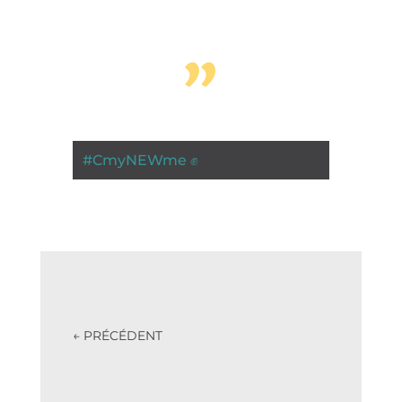
”
#
CmyNEWme ✊
←
PRÉCÉDENT