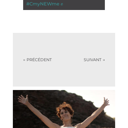
#
CmyNEWme ✊
←
PRÉCÉDENT
SUIVANT
→