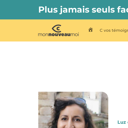
Plus jamais seuls fa
C vos témoig
C My New Me
Luz 