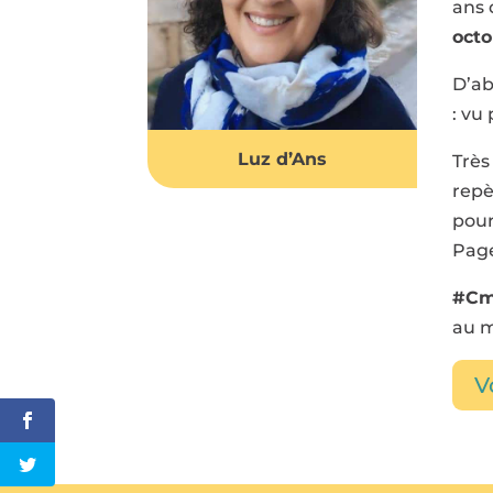
ans 
octo
D’ab
: vu
Luz d’Ans
Très
repè
pour
Page
#Cm
au 
V