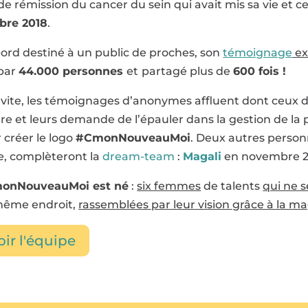
de rémission du cancer du sein qui avait mis sa vie et c
bre 2018
.
ord destiné à un public de proches, son
témoignage
ex
 par
44.000 personnes
et
partagé plus de
600 fois !
 vite, les témoignages d’anonymes affluent dont ceux 
re et leurs demande de l’épauler dans la gestion de la p
 créer le logo
#CmonNouveauMoi
. Deux autres person
, complèteront la
dream-team
:
Magali
en novembre 2
onNouveauMoi est né
:
six femmes
de talents
qui ne 
même endroit,
rassemblées par leur vision grâce à la m
oir l'équipe