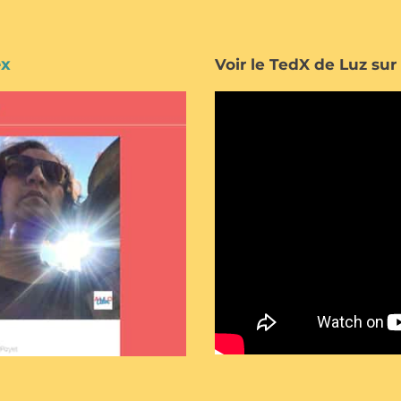
ex
Voir le TedX de Luz s