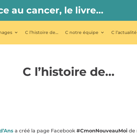
ce au cancer, le livre…
nages
C l’histoire de…
C notre équipe
C l’actualité
C l’histoire de…
d’Ans
a créé la page Facebook
#CmonNouveauMoi
de 