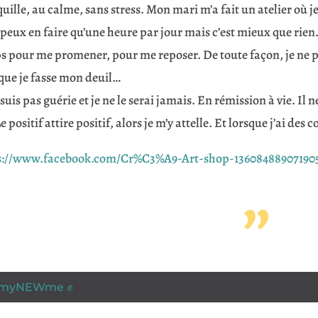
uille, au calme, sans stress. Mon mari m’a fait un atelier où je
 peux en faire qu’une heure par jour mais c’est mieux que rien. 
 pour me promener, pour me reposer. De toute façon, je ne pou
 que je fasse mon deuil…
 suis pas guérie et je ne le serai jamais. En rémission à vie. Il 
Le positif attire positif, alors je m’y attelle. Et lorsque j’ai des
s://www.facebook.com/Cr%C3%A9-Art-shop-13608488907190
”
myNEWme ✊