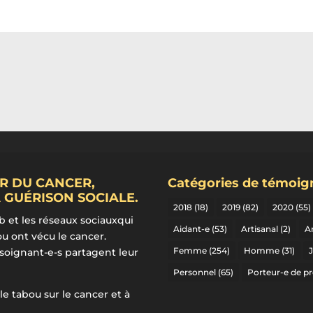
R DU CANCER,
Catégories de témoi
 GUÉRISON SOCIALE.
2018
(18)
2019
(82)
2020
(55)
b et les réseaux sociauxqui
Aidant-e
(53)
Artisanal
(2)
Ar
ou ont vécu le cancer.
Femme
(254)
Homme
(31)
 soignant-e-s partagent leur
Personnel
(65)
Porteur-e de pr
 le tabou sur le cancer et à