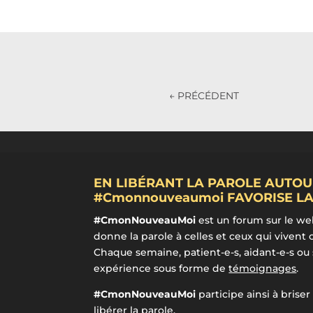
←
PRÉCÉDENT
EN LIBÉRANT LA PAROLE AUTOU
#Cmonnouveaumoi FAVORISE LA
#CmonNouveauMoi
est un forum sur le we
donne la parole à celles et ceux qui vivent 
Chaque semaine, patient-e-s, aidant-e-s ou
expérience sous forme de
témoignages
.
#CmonNouveauMoi
participe ainsi à briser
libérer la parole.