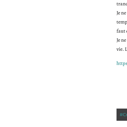
tranq
Je ne
temps
faut
Je ne
vie. 
http
#
C