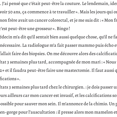
. J’ai pensé que c’était peut-être la couture. Le lendemain, ide
voir 50 ans, ça commence à te travailler ». Mais les jours qui on
on frère avait un cancer colorectal, et je me suis dit : « Mon f
c’est peut-être une grosseur ». Bingo !
decin m’a dit qu’il sentait bien aussi quelque chose, qu’il ne
 nécessaire. La radiologue m’a fait passer mammo puis écho et
 fallait faire des biopsies. On me découvre alors des calcificati
ltat 3 semaines plus tard, accompagnée de mon mari : « Nous
 et il faudra peut-être faire une mastectomie. Il faut aussi q
fications ».
tats 3 semaines plus tard chez le chirurgien. : je dois passer 
rs ailleurs car mon cancer est invasif, et les calcifications s
possible pour sauver mon sein. Il m’annonce de la chimio. Un 
en-gorge pour l’auscultation : il presse alors mon mamelon et d