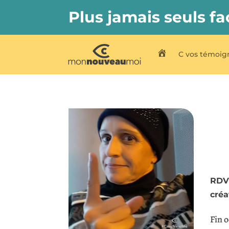
Plus jamais seuls fa
C vos témoig
C My New Me
RDV 
créa
Fin 