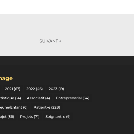
SUIVANT
→
gnage
2021
(67)
2022
(46)
2023
(19)
tistique
(14)
Associatif
(4)
Entreprenarial
(34)
Jeune/Enfant
(6)
Patient-e
(228)
ojet
(56)
Projets
(71)
Soignant-e
(9)