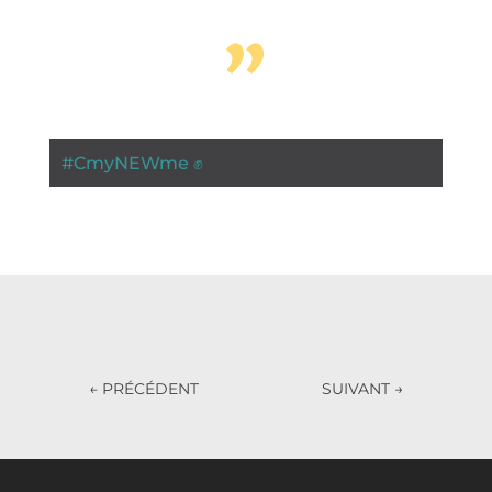
”
#
CmyNEWme ✊
←
PRÉCÉDENT
SUIVANT
→