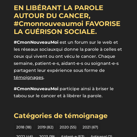
EN LIBÉRANT LA PAROLE
AUTOUR DU CANCER,
#Cmonnouveaumoi FAVORISE
LA GUÉRISON SOCIALE.
#CmonNouveauMoi
est un forum sur le web et
les réseaux sociauxqui donne la parole à celles et
ceux qui vivent ou ont vécu le cancer. Chaque
semaine, patient-e-s, aidant-e-s ou soignant-e-s
partagent leur expérience sous forme de
témoignages
.
#CmonNouveauMoi
participe ainsi à briser le
tabou sur le cancer et à libérer la parole.
Catégories de témoignage
2018
(18)
2019
(82)
2020
(55)
2021
(67)
2022
(46)
2023
(19)
Aidant-e
(53)
Artisanal
(2)