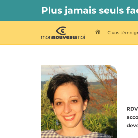
Plus jamais seuls fa
C vos témoig
C My New Me
RDV 
acc
deve