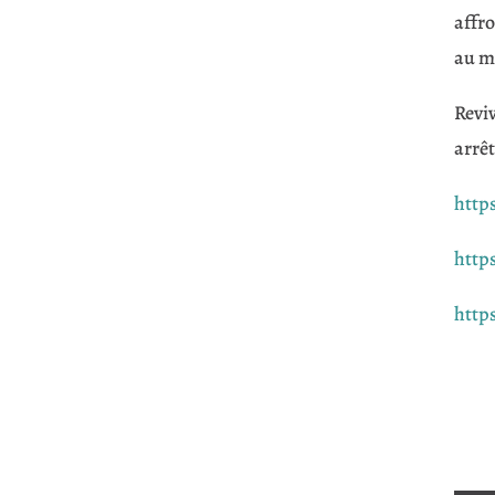
affr
au m
Revi
arrêt
http
https
http