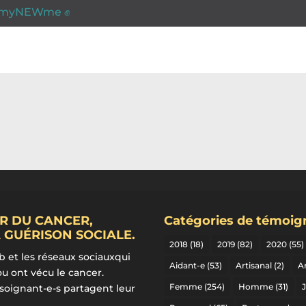
myNEWme ✊
R DU CANCER,
Catégories de témoi
 GUÉRISON SOCIALE.
2018
(18)
2019
(82)
2020
(55)
b et les réseaux sociauxqui
Aidant-e
(53)
Artisanal
(2)
Ar
ou ont vécu le cancer.
Femme
(254)
Homme
(31)
 soignant-e-s partagent leur