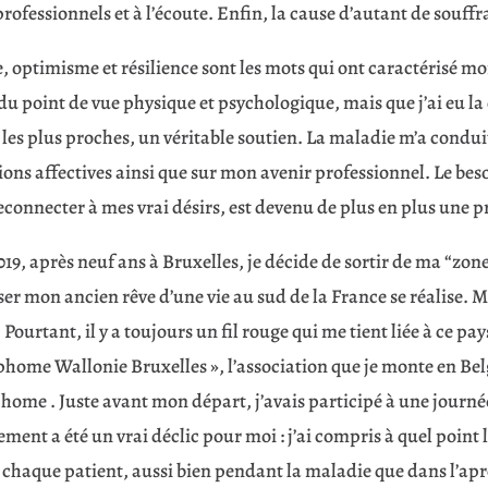
professionnels et à l’écoute. Enfin, la cause d’autant de souffra
, optimisme et résilience sont les mots qui ont caractérisé m
du point de vue physique et psychologique, mais que j’ai eu la
 les plus proches, un véritable soutien. La maladie m’a cond
ions affectives ainsi que sur mon avenir professionnel. Le beso
connecter à mes vrai désirs, est devenu de plus en plus une pr
19, après neuf ans à Bruxelles, je décide de sortir de ma “zo
ser mon ancien rêve d’une vie au sud de la France se réalise. 
 Pourtant, il y a toujours un fil rouge qui me tient liée à ce p
home Wallonie Bruxelles », l’association que je monte en Belg
home . Juste avant mon départ, j’avais participé à une journé
ment a été un vrai déclic pour moi : j’ai compris à quel point
chaque patient, aussi bien pendant la maladie que dans l’aprè