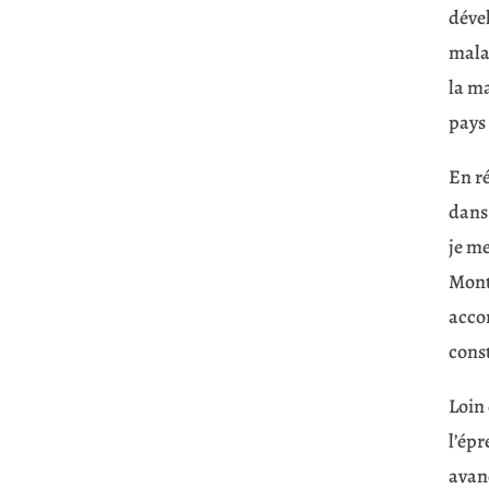
dével
mala
la ma
pays 
En ré
dans 
je m
Montp
acco
const
Loin
l’épr
avanc