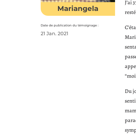
J’ai 
Mariangela
rest
Date de publication du témoignage :
C’éta
21 Jan. 2021
Maria
senta
passe
appe
“moi
Du jo
senti
mama
parad
sympt