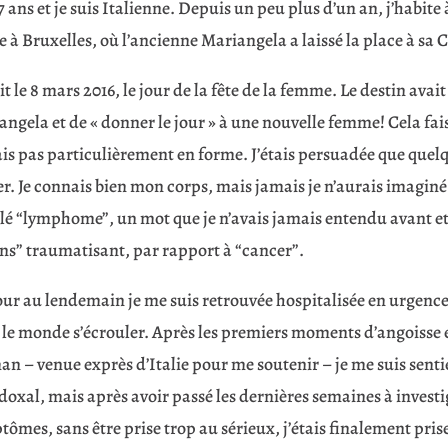
37 ans et je suis Italienne. Depuis un peu plus d’un an, j’habit
ée à Bruxelles, où l’ancienne Mariangela a laissé la place à 
it le 8 mars 2016, le jour de la fête de la femme. Le destin avai
ngela et de « donner le jour » à une nouvelle femme! Cela fai
is pas particulièrement en forme. J’étais persuadée que quelq
r. Je connais bien mon corps, mais jamais je n’aurais imaginé 
lé “lymphome”, un mot que je n’avais jamais entendu avant e
ns” traumatisant, par rapport à “cancer”.
ur au lendemain je me suis retrouvée hospitalisée en urgence. 
 le monde s’écrouler. Après les premiers moments d’angoisse e
n – venue exprès d’Italie pour me soutenir – je me suis senti
oxal, mais après avoir passé les dernières semaines à investi
ômes, sans être prise trop au sérieux, j’étais finalement pri