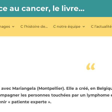
ce au cancer, le livre…
nages
C l’histoire de…
C notre équipe
C l’actualité
“
avec Mariangela (Montpellier). Elle a créé, en Belgiq
ompagner les personnes touchées par un lymphome e
nir « patiente experte ».