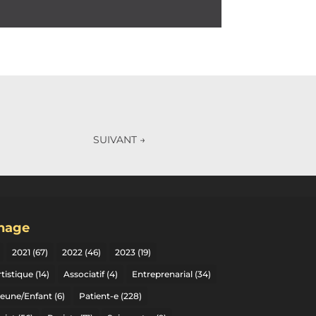
SUIVANT
→
gnage
2021
(67)
2022
(46)
2023
(19)
tistique
(14)
Associatif
(4)
Entreprenarial
(34)
Jeune/Enfant
(6)
Patient-e
(228)