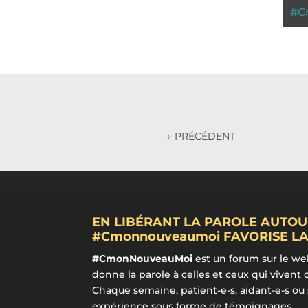
#
C
←
PRÉCÉDENT
EN LIBÉRANT LA PAROLE AUTOU
#Cmonnouveaumoi FAVORISE LA
#CmonNouveauMoi
est un forum sur le we
donne la parole à celles et ceux qui vivent 
Chaque semaine, patient-e-s, aidant-e-s ou
expérience sous forme de
témoignages
.