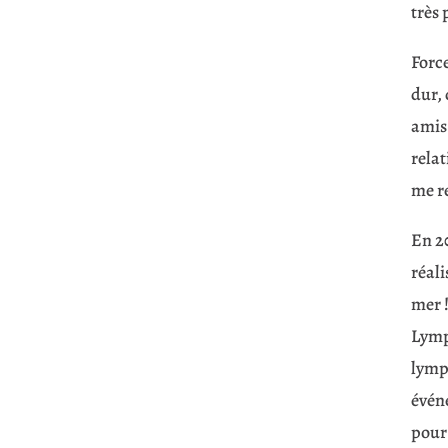
très 
Force
dur, 
amis
relat
me re
En 20
réali
mer !
Lymp
lymp
événe
pour 