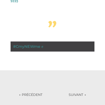
9293
”
#
CmyNEWme ✊
←
PRÉCÉDENT
SUIVANT
→