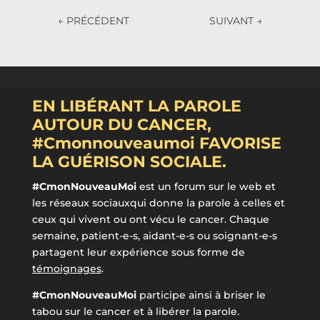
←
PRÉCÉDENT
SUIVANT
→
EN LIBÉRANT LA PAROLE
AUTOUR DU CANCER,
#Cmonnouveaumoi FAVORISE
LA GUÉRISON SOCIALE.
#CmonNouveauMoi
est un forum sur le web et
les réseaux sociauxqui donne la parole à celles et
ceux qui vivent ou ont vécu le cancer. Chaque
semaine, patient-e-s, aidant-e-s ou soignant-e-s
partagent leur expérience sous forme de
témoignages
.
#CmonNouveauMoi
participe ainsi à briser le
tabou sur le cancer et à libérer la parole.