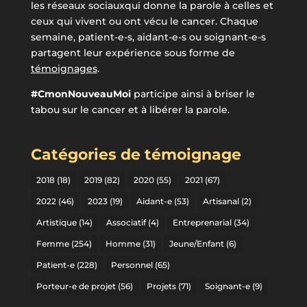
les réseaux sociauxqui donne la parole à celles et
ceux qui vivent ou ont vécu le cancer. Chaque
semaine, patient-e-s, aidant-e-s ou soignant-e-s
partagent leur expérience sous forme de
témoignages
.
#CmonNouveauMoi
participe ainsi à briser le
tabou sur le cancer et à libérer la parole.
Catégories de témoignage
2018
(18)
2019
(82)
2020
(55)
2021
(67)
2022
(46)
2023
(19)
Aidant-e
(53)
Artisanal
(2)
Artistique
(14)
Associatif
(4)
Entreprenarial
(34)
Femme
(254)
Homme
(31)
Jeune/Enfant
(6)
Patient-e
(228)
Personnel
(65)
Porteur-e de projet
(56)
Projets
(71)
Soignant-e
(9)