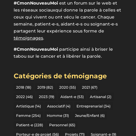
#CmonNouveauMoi
est un forum sur le web et
les réseaux sociauxqui donne la parole à celles et
ceux qui vivent ou ont vécu le cancer. Chaque
semaine, patient-e-s, aidant-e-s ou soignant-e-s
partagent leur expérience sous forme de
témoignages
.
#CmonNouveauMoi
participe ainsi à briser le
tabou sur le cancer et à libérer la parole.
Catégories de témoignage
2018
(18)
2019
(82)
2020
(55)
2021
(67)
2022
(46)
2023
(19)
Aidant-e
(53)
Artisanal
(2)
Artistique
(14)
Associatif
(4)
Entreprenarial
(34)
Femme
(254)
Homme
(31)
Jeune/Enfant
(6)
Patient-e
(228)
Personnel
(65)
Porteur-e de projet
(56)
Projets
(71)
Soignant-e
(9)