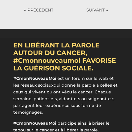
←
PRÉCÉDENT
SUIVANT
→
EN LIBÉRANT LA PAROLE
AUTOUR DU CANCER,
#Cmonnouveaumoi FAVORISE
LA GUÉRISON SOCIALE.
#CmonNouveauMoi
est un forum sur le web et
les réseaux sociauxqui donne la parole à celles et
ceux qui vivent ou ont vécu le cancer. Chaque
semaine, patient-e-s, aidant-e-s ou soignant-e-s
partagent leur expérience sous forme de
témoignages
.
#CmonNouveauMoi
participe ainsi à briser le
tabou sur le cancer et à libérer la parole.