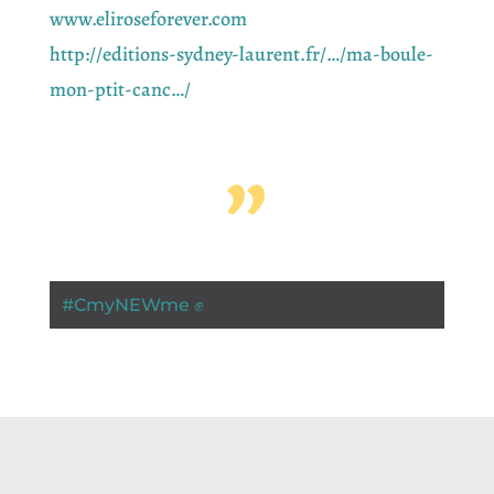
www.eliroseforever.com
http://editions-sydney-laurent.fr/…/ma-boule-
mon-ptit-canc…/
”
#
CmyNEWme ✊