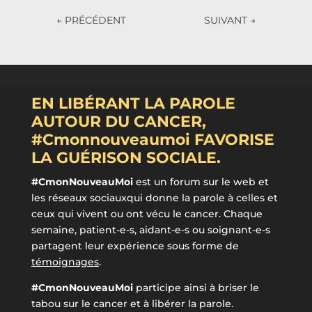
←
PRÉCÉDENT
SUIVANT
→
EN LIBÉRANT LA PAROLE
AUTOUR DU CANCER,
#Cmonnouveaumoi FAVORISE
LA GUÉRISON SOCIALE.
#CmonNouveauMoi
est un forum sur le web et
les réseaux sociauxqui donne la parole à celles et
ceux qui vivent ou ont vécu le cancer. Chaque
semaine, patient-e-s, aidant-e-s ou soignant-e-s
partagent leur expérience sous forme de
témoignages
.
#CmonNouveauMoi
participe ainsi à briser le
tabou sur le cancer et à libérer la parole.