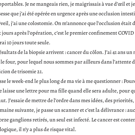
portables. Je ne mangeais rien, je maigrissais à vue d’œil et je
esse que j’ai été opérée en urgence après une occlusion intes
veil, j’ai une colostomie. On m’annonce que l’occlusion était
jours après l’opération, c’est le premier confinement COVID en 
rai 10 jours toute seule.
ésultats de la biopsie arrivent : cancer du côlon. J’ai 41 ans un 
le four, pour lequel nous sommes par ailleurs dans l’attente de
cion de trisomie 21.
sse le week-end le plus long de ma vie à me questionner : Pourqu
e laisse une lettre pour ma fille quand elle sera adulte, pour 
ut. J’essaie de mettre de l’ordre dans mes idées, des priorités,
maine suivante, je passe un scanner et c’est la délivrance : au
rze ganglions retirés, un seul est infecté. Le cancer est conten
ogique, il n’y a plus de risque vital.