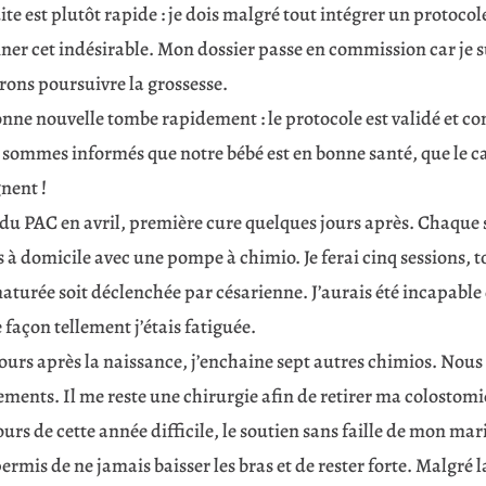
ite est plutôt rapide : je dois malgré tout intégrer un protoco
ner cet indésirable. Mon dossier passe en commission car je sui
rons poursuivre la grossesse.
nne nouvelle tombe rapidement : le protocole est validé et co
sommes informés que notre bébé est en bonne santé, que le car
gnent !
du PAC en avril, première cure quelques jours après. Chaque ses
 à domicile avec une pompe à chimio. Je ferai cinq sessions, to
aturée soit déclenchée par césarienne. J’aurais été incapable
 façon tellement j’étais fatiguée.
jours après la naissance, j’enchaine sept autres chimios. Nou
ements. Il me reste une chirurgie afin de retirer ma colostomi
urs de cette année difficile, le soutien sans faille de mon mar
ermis de ne jamais baisser les bras et de rester forte. Malgré 