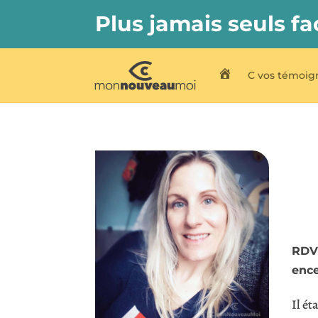
Plus jamais seuls fa
C vos témoig
C My New Me
RDV 
ence
Il ét