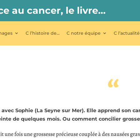
ce au cancer, le livre…
nages
C l’histoire de…
C notre équipe
C l’actualité
“
avec Sophie (La Seyne sur Mer). Elle apprend son can
inte de quelques mois. Ou comment concilier grosses
ait une fois une grossesse précieuse couplée à des nausées gra