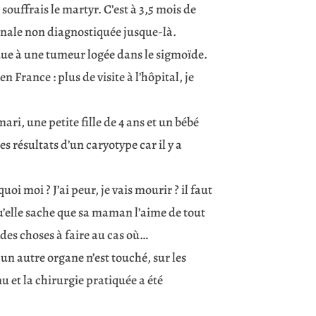
 souffrais le martyr. C’est à 3,5 mois de
tinale non diagnostiquée jusque-là.
 due à une tumeur logée dans le sigmoïde.
France : plus de visite à l’hôpital, je
mari, une petite fille de 4 ans et un bébé
s résultats d’un caryotype car il y a
oi moi ? J’ai peur, je vais mourir ? il faut
qu’elle sache que sa maman l’aime de tout
 des choses à faire au cas où…
cun autre organe n’est touché, sur les
u et la chirurgie pratiquée a été