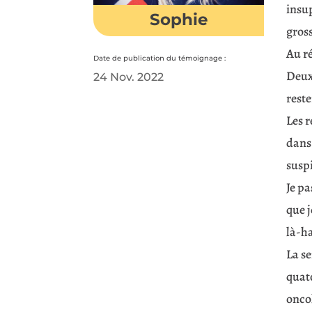
insup
Sophie
gross
Au ré
Date de publication du témoignage :
Deux 
24 Nov. 2022
reste
Les r
dans 
suspi
Je pa
que j
là-ha
La se
quato
oncol