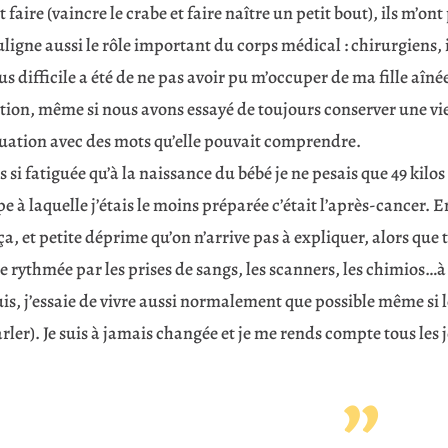
t faire (vaincre le crabe et faire naître un petit bout), ils m’o
uligne aussi le rôle important du corps médical : chirurgiens,
us difficile a été de ne pas avoir pu m’occuper de ma fille aîné
tion, même si nous avons essayé de toujours conserver une vie
ituation avec des mots qu’elle pouvait comprendre.
is si fatiguée qu’à la naissance du bébé je ne pesais que 49 kilo
pe à laquelle j’étais le moins préparée c’était l’après-cancer. E
ça, et petite déprime qu’on n’arrive pas à expliquer, alors que t
 rythmée par les prises de sangs, les scanners, les chimios…à p
s, j’essaie de vivre aussi normalement que possible même si le
rler). Je suis à jamais changée et je me rends compte tous les j
”