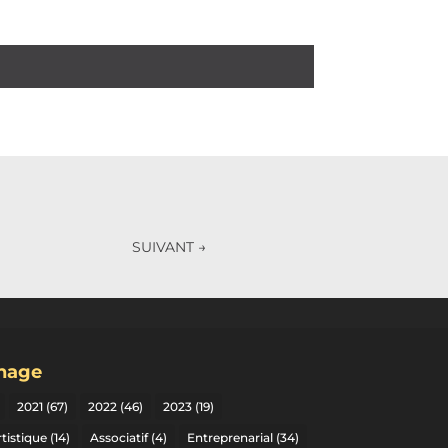
SUIVANT
→
gnage
2021
(67)
2022
(46)
2023
(19)
tistique
(14)
Associatif
(4)
Entreprenarial
(34)