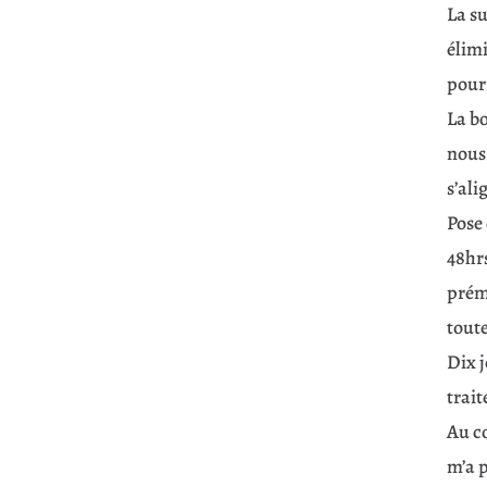
La su
élimi
pour
La bo
nous 
s’ali
Pose 
48hrs
prém
toute
Dix 
trait
Au co
m’a p