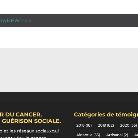
myNEWme ✊
R DU CANCER,
Catégories de témoi
 GUÉRISON SOCIALE.
2018
(18)
2019
(82)
2020
(55)
b et les réseaux sociauxqui
Aidant-e
(53)
Artisanal
(2)
Ar