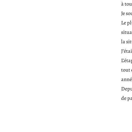
à tou
Je so
Le pl
situa
la s
J’éta
L’éta
tout 
année
Depui
de pa