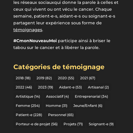
les réseaux sociauxqui donne la parole à celles et
ceux qui vivent ou ont vécu le cancer. Chaque
semaine, patient-e-s, aidant-e-s ou soignant-e-s
partagent leur expérience sous forme de
témoignages
.
#CmonNouveauMoi
participe ainsi à briser le
tabou sur le cancer et à libérer la parole.
Catégories de témoignage
2018
(18)
2019
(82)
2020
(55)
2021
(67)
2022
(46)
2023
(19)
Aidant-e
(53)
Artisanal
(2)
Artistique
(14)
Associatif
(4)
Entreprenarial
(34)
Femme
(254)
Homme
(31)
Jeune/Enfant
(6)
Patient-e
(228)
Personnel
(65)
Porteur-e de projet
(56)
Projets
(71)
Soignant-e
(9)