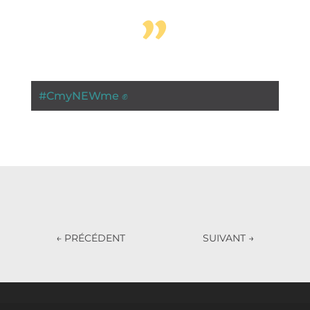
”
#
CmyNEWme ✊
←
PRÉCÉDENT
SUIVANT
→