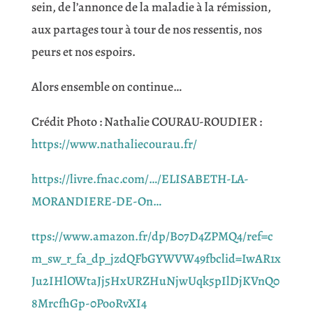
sein, de l’annonce de la maladie à la rémission,
aux partages tour à tour de nos ressentis, nos
peurs et nos espoirs.
Alors ensemble on continue…
Crédit Photo : Nathalie COURAU-ROUDIER :
https://www.nathaliecourau.fr/
https://livre.fnac.com/…/ELISABETH-LA-
MORANDIERE-DE-On…
ttps://www.amazon.fr/dp/B07D4ZPMQ4/ref=c
m_sw_r_fa_dp_jzdQFbGYWVW49fbclid=IwAR1x
Ju2IHlOWtaJj5HxURZHuNjwUqk5pIlDjKVnQ0
8MrcfhGp-0PooRvXI4