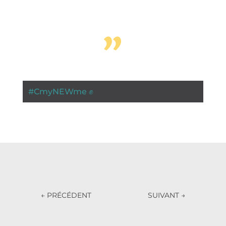
”
#
CmyNEWme ✊
←
PRÉCÉDENT
SUIVANT
→