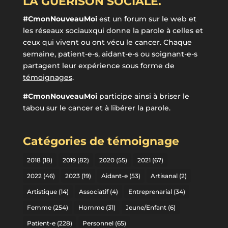
LA GUÉRISON SOCIALE.
#CmonNouveauMoi
est un forum sur le web et
les réseaux sociauxqui donne la parole à celles et
ceux qui vivent ou ont vécu le cancer. Chaque
semaine, patient-e-s, aidant-e-s ou soignant-e-s
partagent leur expérience sous forme de
témoignages
.
#CmonNouveauMoi
participe ainsi à briser le
tabou sur le cancer et à libérer la parole.
Catégories de témoignage
2018
(18)
2019
(82)
2020
(55)
2021
(67)
2022
(46)
2023
(19)
Aidant-e
(53)
Artisanal
(2)
Artistique
(14)
Associatif
(4)
Entreprenarial
(34)
Femme
(254)
Homme
(31)
Jeune/Enfant
(6)
Patient-e
(228)
Personnel
(65)